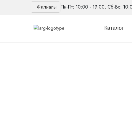
Филиалы
Пн-Пт: 10:00 - 19:00, Сб-Вс: 10:
Каталог
Главная
/
Товары
/
Слуховые аппараты
/
Зауш
Новинка
Слуховой аппара
«Исток У-01 Мини» обладает высокой надежн
катушка обеспечивает большую громкость и че
Количество
товара
В корзину
У-01