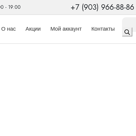
+7 (903) 966-88-86
00 - 19:00
Поиск
товаро
О нас
Акции
Мой аккаунт
Контакты
ные
/
У-01 Мини (БК)
т ИСТОК-АУДИО У-01 Ми
остью благодаря применению технологии поверхностного мон
ткость восприятия при разговоре по телефону.