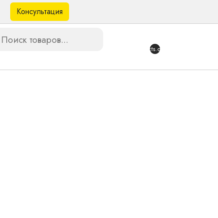
Консультация
в
{{products.quantity}}
ни (БК)
тажа. Высокочувствительная индукционная