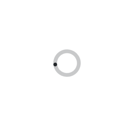
Доставка по
Находимся 
России!
Москве
Доставим заказ в
Принимаем опл
любой регион
гос сертификат
России!
цию