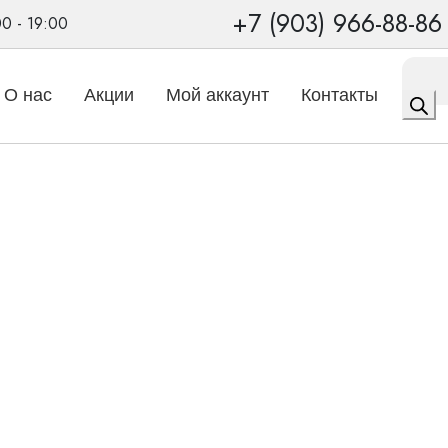
+7 (903) 966-88-86
00 - 19:00
Поиск
товаро
О нас
Акции
Мой аккаунт
Контакты
onnector
tor
оту слухового аппарата с телевизором и другими источниками