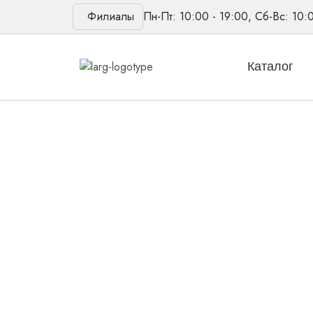
Филиалы
Пн-Пт: 10:00 - 19:00, Сб-Вс: 10:
Каталог
Главная
/
Товары
/
Аксессуары
/
Phonak TV c
Новинка
Скидка
Phonak TV connec
Аксессуар, позволяющий синхронизировать раб
Marvel..
Количество
товара
В корзину
Phonak