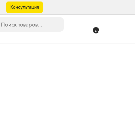
Консультация
в
{{products.quantity}}
 звука. Совместимость: Belong Direct,