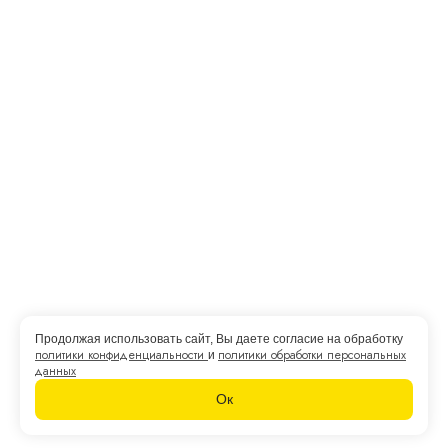
E-Mail: yourdoc@yandex.ru
{{mes.label}}
Полезные ссылки
Контакты
Сертификаты
Отзывы наших клиентов
Вопросы и ответы
Статьи
Пользовательское соглашение
Продолжая использовать сайт, Вы даете согласие на обработку
© Азбука слуха 2013 — 2026
политики конфиденциальности
политики обработки персональных
и
данных
Политика конфенденциальности
Ок