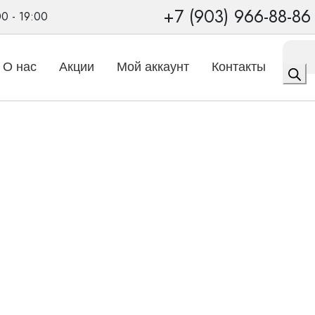
+7 (903) 966-88-86
00 - 19:00
Поиск
товаро
О нас
Акции
Мой аккаунт
Контакты
ные
/
Sky M90-M
 Phonak Sky M90-M
с искусственным интеллектом и встроенным Bluetooth®