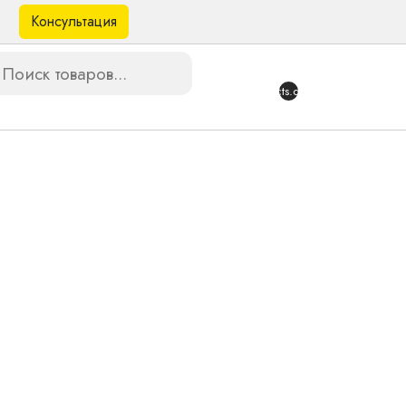
Консультация
в
{{products.quantity}}