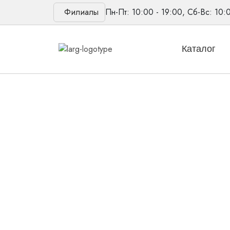
Филиалы
Пн-Пт: 10:00 - 19:00, Сб-Вс: 10:
Каталог
Главная
/
Товары
/
Слуховые аппараты
/
Зауш
Новинка
Слуховой аппарат
Миниатюрная заушная модель премиум уровня 
Количество
товара
В корзину