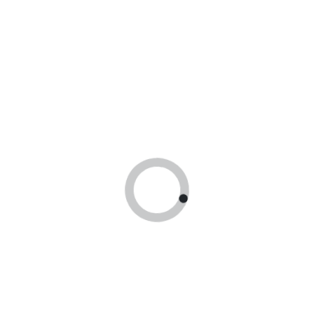
а в этом браузере для последующих моих комментариев.
Доставка по
Находимся 
России!
Москве
Доставим заказ в
Принимаем опл
любой регион
гос сертификат
России!