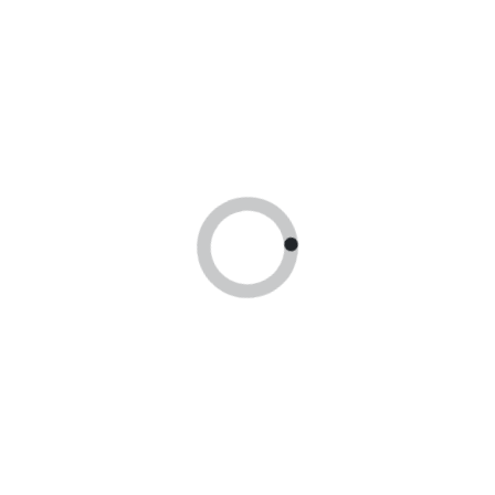
Оплата по сертификатам
Принимаем оплату гос сертификатами
Доставка по России!
Доставим заказ в любой регион России!
Находимся в Москве
Принимаем оплату гос сертификатами
24 часа
В течении суток отправим заказ