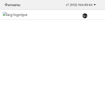
Филиалы
+7 (903) 966-88-86
{{products.quantity}}
Главная
/
Товары
/
Слуховые аппараты
/
Внутриканальные
/
SIYA2, 10 NFM 75 PB
Новинка
Слуховой аппарат Oticon SIYA2, 10
NFM 75 PB
Цифровой внутриканальный слуховой аппарат средней
мощности базового уровня функциональности. Работает
на 10 батарейке.
Количество
товара
В корзину