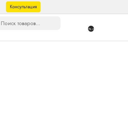
Консультация
в
{{products.quantity}}
BS WL (L)