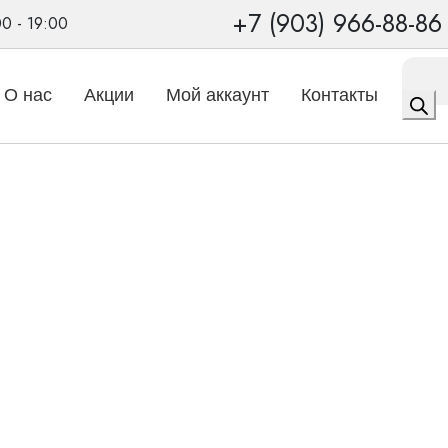
+7 (903) 966-88-86
00 - 19:00
Поиск
товаро
О нас
Акции
Мой аккаунт
Контакты
риканальные
/
INSIO 7BX ITC+PBS WL (L)
 Signia INSIO 7BX ITC+P
ый размер, максимальные возможности.