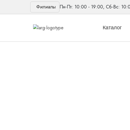
Филиалы
Пн-Пт: 10:00 - 19:00, Сб-Вс: 10:
Каталог
Главная
/
Товары
/
Слуховые аппараты
/
Внут
Новинка
Слуховой аппарат
Внутриушной аппарат Insio binax: Минимальн
Количество
товара
В корзину
INSIO
7BX