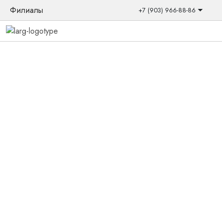
Филиалы
+7 (903) 966-88-86
Главная
/
Товары
/
Слуховые аппараты
/
Внутриканальные
/
EVOKE E-220 CIC
Акция
Новинка
Популярный
Скидка
Слуховой аппарат Widex EVOKE E-
220 CIC
Внутриканальный слуховой аппарат
Количество
товара
В корзину
EVOKE
E-