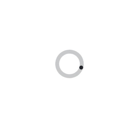
браузере для последующих моих комментариев.
Оплата по сертификатам
Принимаем оплату гос сертификатами
Доставка по России!
Доставим заказ в любой регион России!
Находимся в Москве
Принимаем оплату гос сертификатами
24 часа
В течении суток отправим заказ